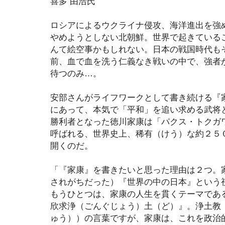
喜多 由浩氏
ロシアによるウクライナ侵攻、海洋進出を強
やめようとしない北朝鮮。世界で起きている
んて絵空事かもしれない。日本の戦国時代も
前、血で血を洗う仁義なき戦いの中で、強者
待つのみ…。
安部さんがライフワークとして書き続ける『
にあって、本気で「平和」を追い求める武将
勝利者となった徳川家康は「パクス・トクガ
呼ばれる、世界史上、稀有（けう）な約２５
開くのだ。
「『家康』を書きたいと思った理由は２つ。
されがちだった）『世界の中の日本』という
もうひとつは、家康の人生を貫くテーマで
欣求浄（ごんぐじょう）土（ど）』。浄土教
ゅう））の言葉ですが、家康は、これを政治