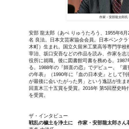
作家・安部龍太郎氏
安部 龍太郎（あべ りゅうたろう、1955年6月
名 良法。日本文芸家協会会員。日本ペンク
木町）生まれ。国立久留米工業高等専門学校
宰治、坂口安吾などの作品を読み、作家を志
役所に就職、後に図書館司書を務める。198
る。1988年の『師直の恋』でデビュー。『週
の年表』（1990年に『血の日本史』として
が最後に会いたがった男」という逸話が生まれた
回直木三十五賞を受賞。2016年 第5回歴史
を受賞。
ザ・インタビュー
戦乱の穢土を浄土に 作家・安部龍太郎さん