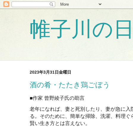
帷子川の
2023年3月31日金曜日
酒の肴・たたき鶏ごぼう
■作家 曾野綾子氏の助言
老年になれば、妻と死別したり、妻が急に入
る。そのために、簡単な掃除、洗濯、料理ぐ
賢い生き方とは言えない。